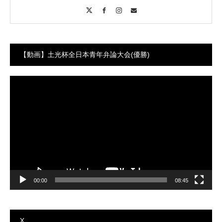
X
Facebook
Instagram
Contact
【動画】土光杯全日本青年弁論大会(優勝)
動
画
プ
レ
ー
ヤ
ー
00:00
08:45
X