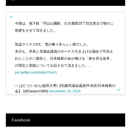
今朝は、地下鉄「円山公園駅」の大通西25丁目交差点で朝のご
挨拶をさせて頂きました。
気温マイナス6℃、雪が舞う冬らしい朝でした。
本日も、市長と市議会議員のボーナス引き上げが議会で可決さ
れたことのご報告と、日本維新の会が掲げる「身を切る改革」
の理念と実践についてお話させて頂きました。…
pic.twitter.com/lHdjoYhmr1
— はだ だいせん(波田大専)【札幌市議会議員/中央区/日本維新の
会】 (@Daisen1989)
December 18, 2024
Facebook