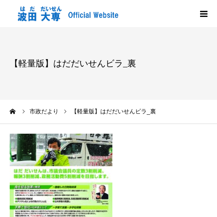
HOME
【軽量版】はだだいせんビラ_裏
プロフィール
政策
ーム
市政だより
【軽量版】はだだいせんビラ_裏
活動報告
メディア掲載
市政だより
応援する