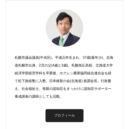
札幌市議会議員(中央区)。平成元年生まれ、37歳(最年少)。北海
道札幌市出身。2児の父(4歳と3歳)。札幌旭丘高校、北海道大学
経済学部経営学科を卒業後、ホクレン農業協同組合連合会を経
て松下政経塾に入塾。日本維新の会(北海道) 政調会長。行政書
士、社会福祉士。母親の認知症をきっかけに認知症サポーター
養成講座の講師としても活動。
プロフィール