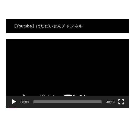
【Youtube】はだだいせんチャンネル
動
画
プ
レ
ー
ヤ
ー
00:00
40:19