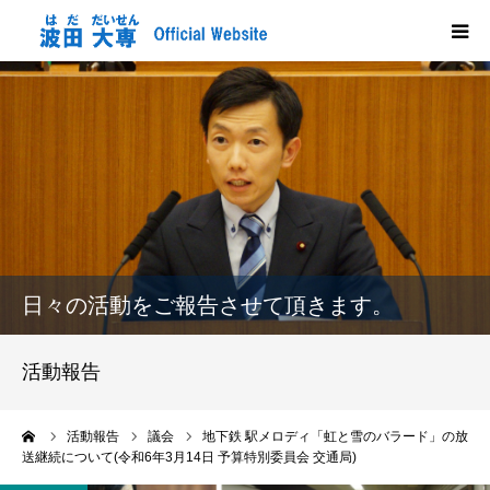
HOME
プロフィール
政策
活動報告
日々の活動をご報告させて頂きます。
メディア掲載
活動報告
市政だより
ーム
活動報告
議会
地下鉄 駅メロディ「虹と雪のバラード」の放
送継続について(令和6年3月14日 予算特別委員会 交通局)
応援する