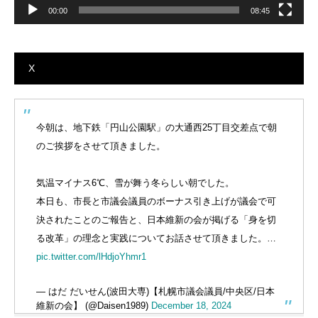
00:00
08:45
X
今朝は、地下鉄「円山公園駅」の大通西25丁目交差点で朝
のご挨拶をさせて頂きました。
気温マイナス6℃、雪が舞う冬らしい朝でした。
本日も、市長と市議会議員のボーナス引き上げが議会で可
決されたことのご報告と、日本維新の会が掲げる「身を切
る改革」の理念と実践についてお話させて頂きました。…
pic.twitter.com/lHdjoYhmr1
— はだ だいせん(波田大専)【札幌市議会議員/中央区/日本
維新の会】 (@Daisen1989)
December 18, 2024