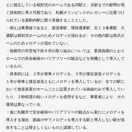
とに独立している相対式のホームである25駅と、次駅までの駅間が長
く技術的に導入可能であり、札幌オリンピックのレガシーに位置づけ
られている真駒内駅に限り実施することとした。
・例えば東豊線であると、新道東駅、環状通東駅、北１３条東駅、大
通駅は相対式ホームのためメロディが流れるが、その他の駅は島式ホ
ームのためメロディが流れていない。
・他都市の市営地下鉄６市の取り組みについては、委員指摘のとおり
ホームでの安全確保やバリアフリーの観点などを契機として導入して
いるもの。
・具体的には、２市が発車メロディを、３市が接近放送メロディを、
１市が発車と接近放送ともにメロディを導入しているが、全ての駅に
おいて放送装置がホームごとに設置されている路線のみで導入してい
たり、２秒程度の短いメロディを使用するなど、事業者により、その
運用は異なっている。
・仮に札幌市で安全確保やバリアフリーの観点から新たにメロディを
導入する場合、路線の中でメロディを導入する駅と導入しない駅が混
在することは望ましくないものと認識している。