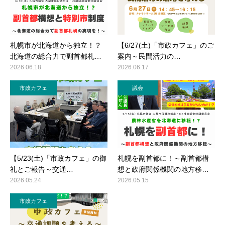
札幌市が北海道から独立！？
【6/27(土)「市政カフェ」のご
北海道の総合力で副首都札…
案内～民間活力の…
2026.06.18
2026.06.17
市政カフェ
議会
【5/23(土)「市政カフェ」の御
札幌を副首都に！～副首都構
礼とご報告～交通…
想と政府関係機関の地方移…
2026.05.24
2026.05.15
市政カフェ