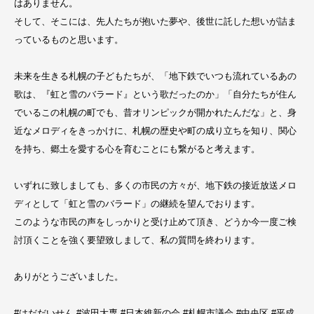
はありません。
そして、そこには、先人たちが抱いた夢や、後世に託した想いが詰ま
っているものと思います。
未来を生きる札幌の子どもたちが、「地下鉄でいつも流れているあの
歌は、『虹と雪のバラード』という歌だったのか」「自分たちが住ん
でいるこの札幌の町でも、昔オリンピックが開かれたんだな」と、身
近なメロディをきっかけに、札幌の歴史や町の成り立ちを知り、関心
を持ち、郷土を愛する心を育むことにも繋がると考えます。
いずれに致しましても、多くの市民の方々が、地下鉄の接近放送メロ
ディとして「虹と雪のバラード」の継続を望んでおります。
このような市民の声をしっかりと受け止めて頂き、どうか今一度ご検
討頂くことを強く要望致しまして、私の質問を終わります。
ありがとうございました。
#はだだいせん #波田大専 #日本維新の会 #札幌市議会 #中央区 #平成