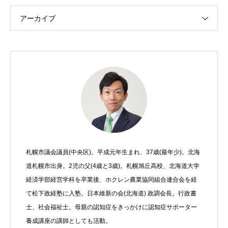
アーカイブ
札幌市議会議員(中央区)。平成元年生まれ、37歳(最年少)。北海
道札幌市出身。2児の父(4歳と3歳)。札幌旭丘高校、北海道大学
経済学部経営学科を卒業後、ホクレン農業協同組合連合会を経
て松下政経塾に入塾。日本維新の会(北海道) 政調会長。行政書
士、社会福祉士。母親の認知症をきっかけに認知症サポーター
養成講座の講師としても活動。