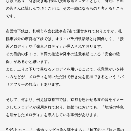
な歌であり、引き続き地下鉄の接近放送メロディとして、身近に市民
の皆さんに親しんで頂くことは、その一助になるものと考えるところ
です。
市営地下鉄は、札幌市を含む政令市7市で運営されておりますが、札
幌市以外の市営地下鉄では、オリ・パラ招致活動とは関係なく、「接
近メロディ」や「発車メロディ」が導入されております。
その目的の多くは、車両の接近や発車の注意喚起による「安全の確
保」があるかと思います。
また、上りと下りで異なるメロディを用いることで、視覚障がいを持
つ方などが、メロディを聞いただけで行き先を把握できるという「バ
リアフリーの観点」もあります。
そして、何より、例えば京都市では、京都を思わせる琴の音をイメー
ジしたメロディが採用されており、他都市においても、「地域の特色
を活かしたメロディ」を導入している事例があります。
SNS上では、「ご当地ソングは旅を演出する」「地下鉄で『虹と雪の