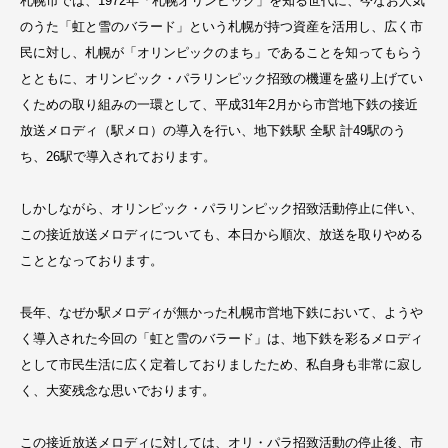
札幌市では、1972年「札幌オリンピック」を知る世代に、今なお人気
のうた「虹と雪のバラード」という札幌が持つ資産を活用し、広く市
民に対し、札幌が「オリンピックのまち」であることを知ってもらう
とともに、オリンピック・パラリンピック招致の機運を盛り上げてい
くための取り組みの一環として、平成31年2月から市営地下鉄の接近
放送メロディ（駅メロ）の導入を行い、地下鉄駅 全駅 計49駅のう
ち、26駅で導入されております。
しかしながら、オリンピック・パラリンピック招致活動停止に伴い、
この接近放送メロディについても、本日から順次、放送を取りやめる
こととなっております。
長年、なぜか駅メロディが無かった札幌市営地下鉄において、ようや
く導入された今回の「虹と雪のバラード」は、地下鉄を彩るメロディ
として市民生活に広く定着しておりましたため、私自身も非常に寂し
く、大変残念な思いでおります。
この接近放送メロディに対しては、オリ・パラ招致活動の停止後、市