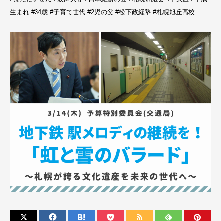
生まれ #34歳 #子育て世代 #2児の父 #松下政経塾 #札幌旭丘高校