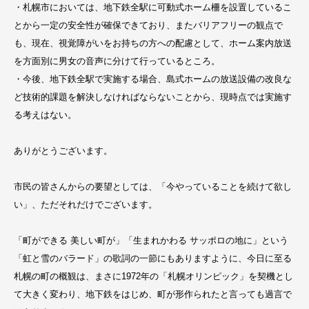
・札幌市においては、地下鉄全駅に可動式ホーム柵を設置しているこ
とから一定の安全性が確保できており、またバリアフリーの観点で
も、現在、視覚障がいをお持ちの方への配慮として、ホーム案内放送
を方面別に男女の音声に分けて行っているところ。
・今後、地下鉄全駅で実施する場合、島式ホームの放送設備の改良な
ど技術的課題を解決しなければならないことから、現時点では実施す
る考えはない。
ありがとうございます。
市民の皆さんからの要望としては、「今やっていることを続けて欲し
い」、ただそれだけでございます。
「町ができる 美しい町が」「生まれかわる サッポロの地に」という
「虹と雪のバラード」の歌詞の一節にもありますように、今日に至る
札幌の町の概観は、まさに1972年の「札幌オリンピック」を契機とし
て大きく変わり、地下鉄をはじめ、町が形作られたと言っても過言で