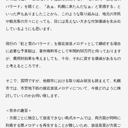
バラード』を聴くと、『あぁ、札幌に来たんだなぁ』と実感する」と
いった声もありましたことから、このような取り組みは、地元の市民
や観光客の方々にとっても、目には見えない大きな付加価値を生み出
しているようにも思います。
現行の「虹と雪のバラード」を接近放送メロディとして継続する場合
に必要な予算額は、著作権料等として年間約50万円と伺っております
が、費用対効果を考えましても、十分、それに資する価値があるもの
と考えるところです。
そこで、質問ですが、他都市における取り組み状況も踏まえて、札幌
市では、市営地下鉄の接近放送メロディについて、今後どのように検
討していくのかお伺い致します。
＜答弁の趣旨＞
・方面ごとに独立して放送できない島式ホームでは、両方面が同時に
到着する際メロディを再生することが難しいため、放送装置が方面ご