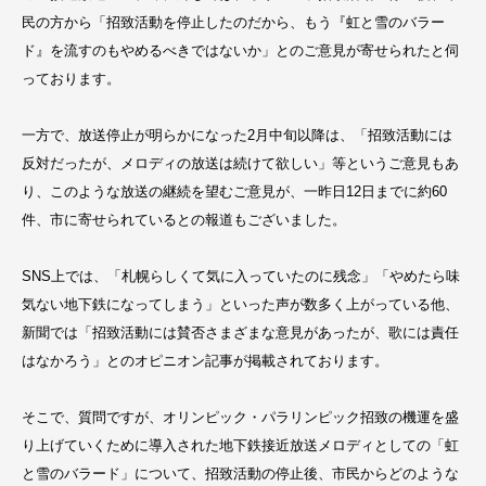
民の方から「招致活動を停止したのだから、もう『虹と雪のバラー
ド』を流すのもやめるべきではないか」とのご意見が寄せられたと伺
っております。
一方で、放送停止が明らかになった2月中旬以降は、「招致活動には
反対だったが、メロディの放送は続けて欲しい」等というご意見もあ
り、このような放送の継続を望むご意見が、一昨日12日までに約60
件、市に寄せられているとの報道もございました。
SNS上では、「札幌らしくて気に入っていたのに残念」「やめたら味
気ない地下鉄になってしまう」といった声が数多く上がっている他、
新聞では「招致活動には賛否さまざまな意見があったが、歌には責任
はなかろう」とのオピニオン記事が掲載されております。
そこで、質問ですが、オリンピック・パラリンピック招致の機運を盛
り上げていくために導入された地下鉄接近放送メロディとしての「虹
と雪のバラード」について、招致活動の停止後、市民からどのような