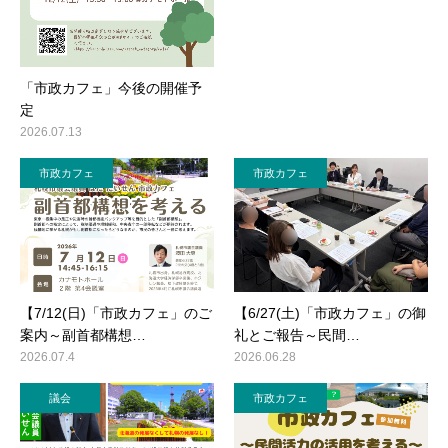
「市政カフェ」今後の開催予
定
2026.07.13
市政カフェ
市政カフェ
【7/12(日)「市政カフェ」のご
【6/27(土)「市政カフェ」の御
案内～副首都構想…
礼とご報告～民間…
2026.07.4
2026.06.28
議会
市政カフェ