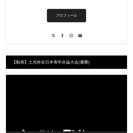
プロフィール
X
Facebook
Instagram
Contact
【動画】土光杯全日本青年弁論大会(優勝)
動
画
プ
レ
ー
ヤ
ー