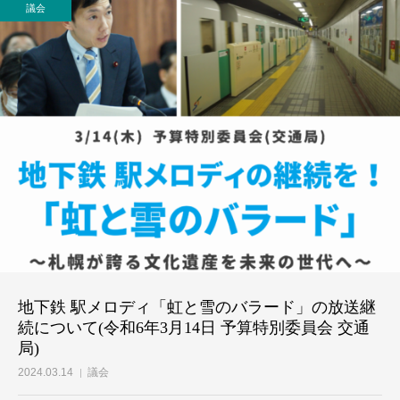
議会
個人献金
地下鉄 駅メロディ「虹と雪のバラード」の放送継
続について(令和6年3月14日 予算特別委員会 交通
局)
2024.03.14
議会