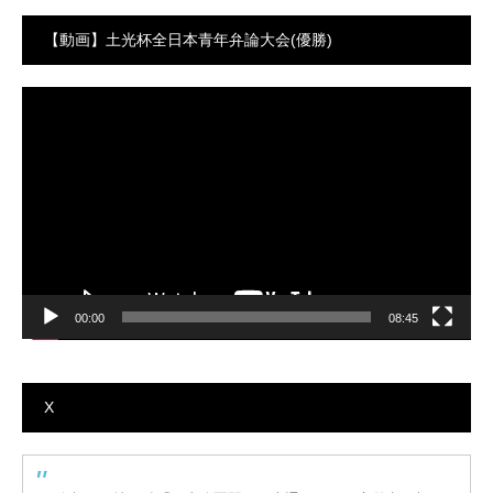
【動画】土光杯全日本青年弁論大会(優勝)
動
画
プ
レ
ー
ヤ
ー
00:00
08:45
X