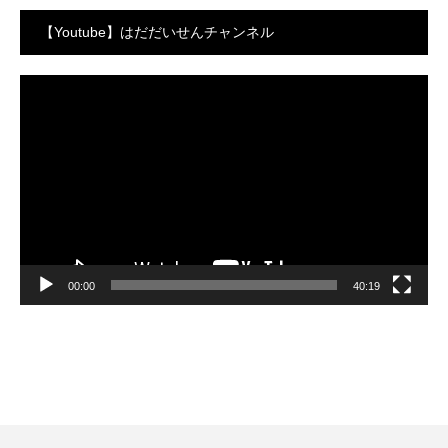
【Youtube】はだだいせんチャンネル
動
画
プ
レ
ー
ヤ
ー
00:00
40:19