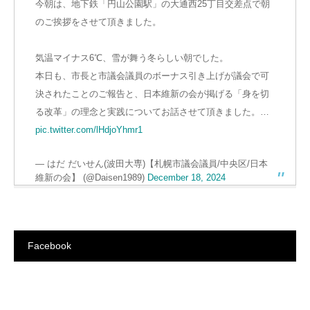
今朝は、地下鉄「円山公園駅」の大通西25丁目交差点で朝
のご挨拶をさせて頂きました。
気温マイナス6℃、雪が舞う冬らしい朝でした。
本日も、市長と市議会議員のボーナス引き上げが議会で可
決されたことのご報告と、日本維新の会が掲げる「身を切
る改革」の理念と実践についてお話させて頂きました。…
pic.twitter.com/lHdjoYhmr1
— はだ だいせん(波田大専)【札幌市議会議員/中央区/日本
維新の会】 (@Daisen1989)
December 18, 2024
Facebook