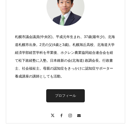
札幌市議会議員(中央区)。平成元年生まれ、37歳(最年少)。北海
道札幌市出身。2児の父(4歳と3歳)。札幌旭丘高校、北海道大学
経済学部経営学科を卒業後、ホクレン農業協同組合連合会を経
て松下政経塾に入塾。日本維新の会(北海道) 政調会長。行政書
士、社会福祉士。母親の認知症をきっかけに認知症サポーター
養成講座の講師としても活動。
プロフィール
X
Facebook
Instagram
Contact