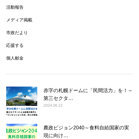
活動報告
メディア掲載
市政だより
応援する
個人献金
赤字の札幌ドームに「民間活力」を！～
第三セクタ…
2024.06.22
農政ビジョン2040～食料自給国家の実
現に向け…