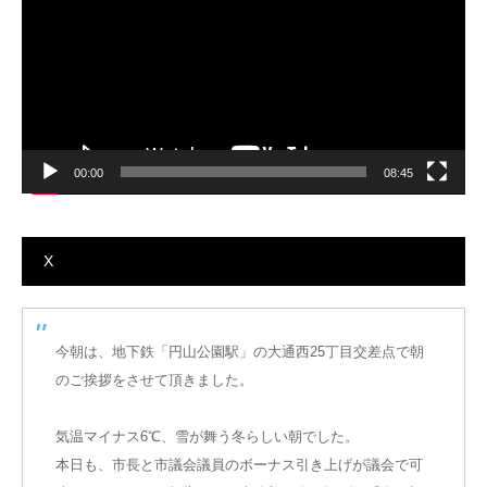
ー
ヤ
ー
00:00
08:45
X
今朝は、地下鉄「円山公園駅」の大通西25丁目交差点で朝
のご挨拶をさせて頂きました。
気温マイナス6℃、雪が舞う冬らしい朝でした。
本日も、市長と市議会議員のボーナス引き上げが議会で可