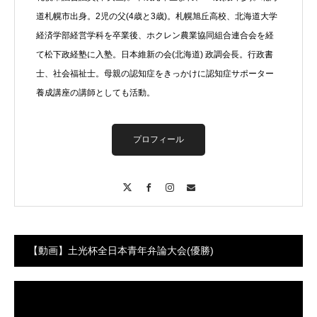
道札幌市出身。2児の父(4歳と3歳)。札幌旭丘高校、北海道大学
経済学部経営学科を卒業後、ホクレン農業協同組合連合会を経
て松下政経塾に入塾。日本維新の会(北海道) 政調会長。行政書
士、社会福祉士。母親の認知症をきっかけに認知症サポーター
養成講座の講師としても活動。
プロフィール
X
Facebook
Instagram
Contact
【動画】土光杯全日本青年弁論大会(優勝)
動
画
プ
レ