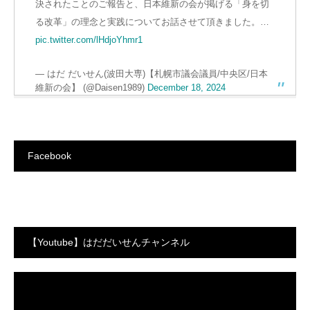
決されたことのご報告と、日本維新の会が掲げる「身を切
る改革」の理念と実践についてお話させて頂きました。…
pic.twitter.com/lHdjoYhmr1
— はだ だいせん(波田大専)【札幌市議会議員/中央区/日本
維新の会】 (@Daisen1989)
December 18, 2024
Facebook
【Youtube】はだだいせんチャンネル
動
画
プ
レ
ー