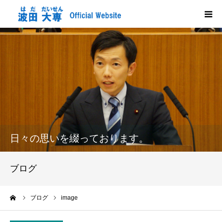
HOME
プロフィール
政策
活動報告
日々の思いを綴っております。
メディア掲載
ブログ
市政だより
ーム
ブログ
image
応援する