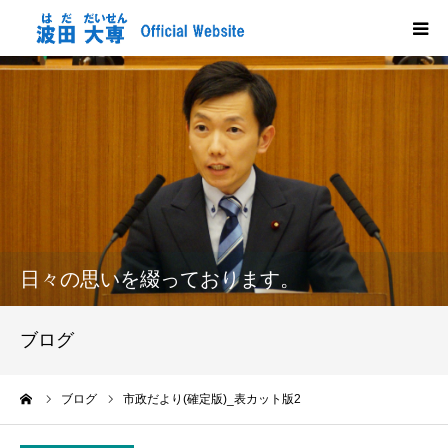
HOME
プロフィール
政策
活動報告
日々の思いを綴っております。
メディア掲載
ブログ
市政だより
ーム
ブログ
市政だより(確定版)_表カット版2
応援する