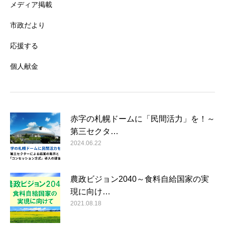
メディア掲載
市政だより
応援する
個人献金
赤字の札幌ドームに「民間活力」を！～
第三セクタ…
2024.06.22
農政ビジョン2040～食料自給国家の実
現に向け…
2021.08.18