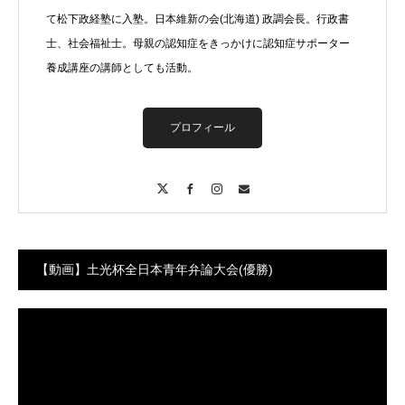
て松下政経塾に入塾。日本維新の会(北海道) 政調会長。行政書
士、社会福祉士。母親の認知症をきっかけに認知症サポーター
養成講座の講師としても活動。
プロフィール
X
Facebook
Instagram
Contact
【動画】土光杯全日本青年弁論大会(優勝)
動
画
プ
レ
ー
ヤ
ー