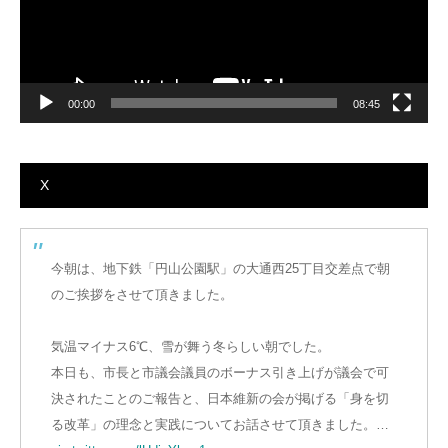
00:00
08:45
X
今朝は、地下鉄「円山公園駅」の大通西25丁目交差点で朝
のご挨拶をさせて頂きました。
気温マイナス6℃、雪が舞う冬らしい朝でした。
本日も、市長と市議会議員のボーナス引き上げが議会で可
決されたことのご報告と、日本維新の会が掲げる「身を切
る改革」の理念と実践についてお話させて頂きました。…