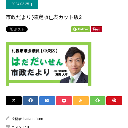
2024.03.25
個人献金
市政だより(確定版)_表カット版2
投稿者:
hada-daisen
コメント:
0