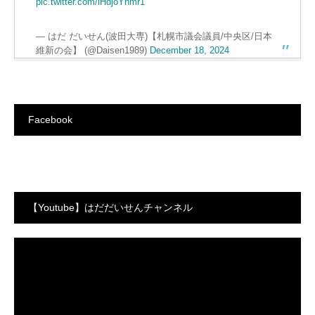
pic.twitter.com/lHdjoYhmr1
— はだ だいせん(波田大専)【札幌市議会議員/中央区/日本
維新の会】 (@Daisen1989)
December 18, 2024
Facebook
【Youtube】はだだいせんチャンネル
動
画
プ
レ
ー
ヤ
ー