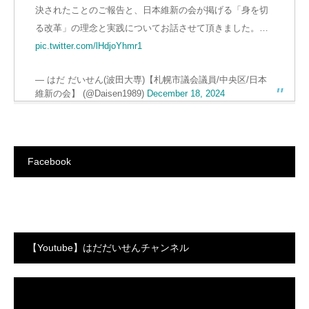
決されたことのご報告と、日本維新の会が掲げる「身を切
る改革」の理念と実践についてお話させて頂きました。…
pic.twitter.com/lHdjoYhmr1
— はだ だいせん(波田大専)【札幌市議会議員/中央区/日本
維新の会】 (@Daisen1989)
December 18, 2024
Facebook
【Youtube】はだだいせんチャンネル
動
画
プ
レ