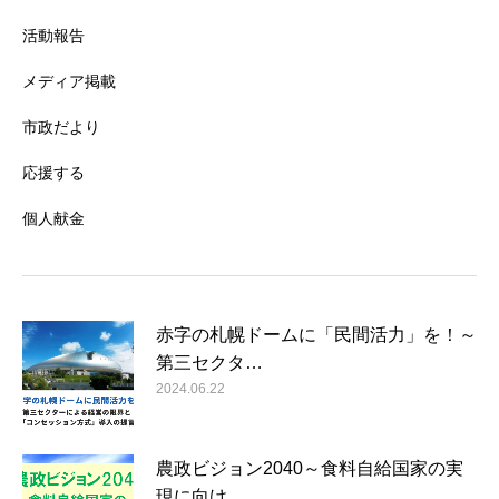
活動報告
メディア掲載
市政だより
応援する
個人献金
赤字の札幌ドームに「民間活力」を！～
第三セクタ…
2024.06.22
農政ビジョン2040～食料自給国家の実
現に向け…