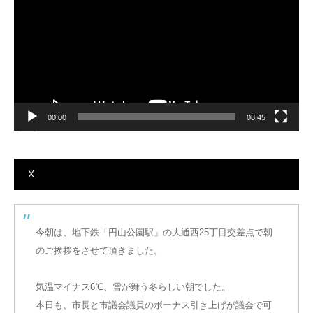
ー
ヤ
ー
00:00
08:45
X
今朝は、地下鉄「円山公園駅」の大通西25丁目交差点で朝
のご挨拶をさせて頂きました。
気温マイナス6℃、雪が舞う冬らしい朝でした。
本日も、市長と市議会議員のボーナス引き上げが議会で可