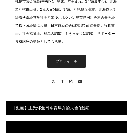
札幌市議会議員(中央区)。平成元年生まれ、37歳(最年少)。北海
道札幌市出身。2児の父(4歳と3歳)。札幌旭丘高校、北海道大学
経済学部経営学科を卒業後、ホクレン農業協同組合連合会を経
て松下政経塾に入塾。日本維新の会(北海道) 政調会長。行政書
士、社会福祉士。母親の認知症をきっかけに認知症サポーター
養成講座の講師としても活動。
プロフィール
X
Facebook
Instagram
Contact
【動画】土光杯全日本青年弁論大会(優勝)
動
画
プ
レ