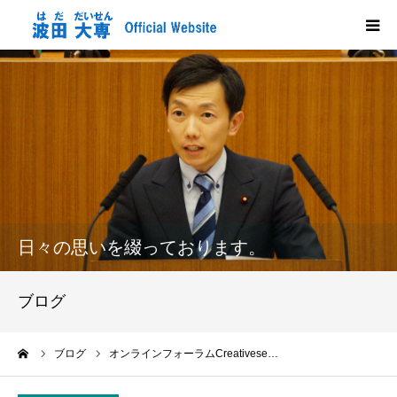
HOME
プロフィール
政策
活動報告
日々の思いを綴っております。
メディア掲載
ブログ
市政だより
ーム
ブログ
オンラインフォーラムCreativese…
応援する