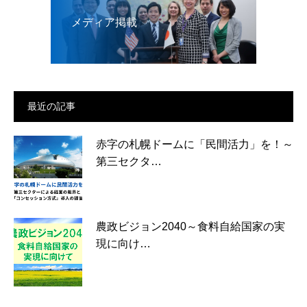
メディア掲載
最近の記事
赤字の札幌ドームに「民間活力」を！～
第三セクタ…
農政ビジョン2040～食料自給国家の実
現に向け…