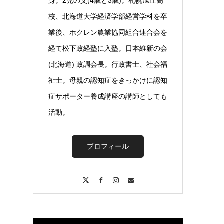
身。2児の父(4歳と3歳)。札幌旭丘高
校、北海道大学経済学部経営学科を卒
業後、ホクレン農業協同組合連合会を
経て松下政経塾に入塾。日本維新の会
(北海道) 政調会長。行政書士、社会福
祉士。母親の認知症をきっかけに認知
症サポーター養成講座の講師としても
活動。
プロフィール
X
Facebook
Instagram
Contact