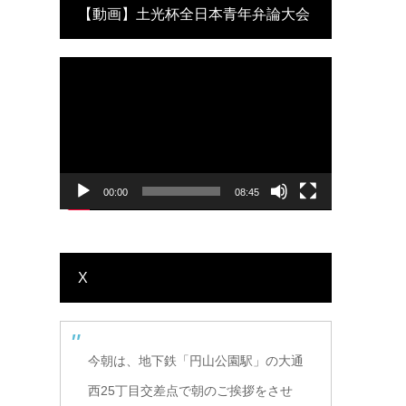
【動画】土光杯全日本青年弁論大会
動
(優勝)
画
プ
レ
ー
ヤ
ー
00:00
08:45
X
今朝は、地下鉄「円山公園駅」の大通
西25丁目交差点で朝のご挨拶をさせ