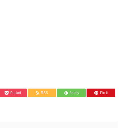
Pocket
RSS
feedly
Pin it