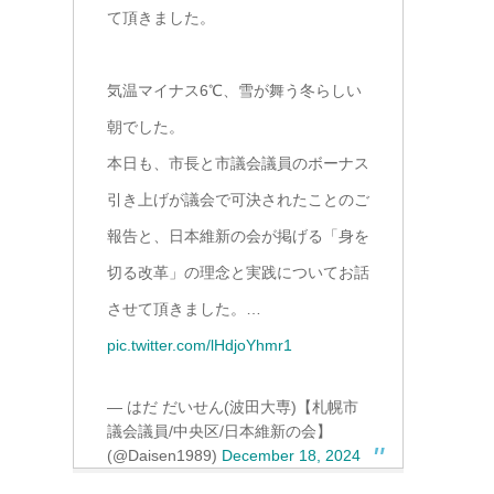
て頂きました。
気温マイナス6℃、雪が舞う冬らしい
朝でした。
本日も、市長と市議会議員のボーナス
引き上げが議会で可決されたことのご
報告と、日本維新の会が掲げる「身を
切る改革」の理念と実践についてお話
させて頂きました。…
pic.twitter.com/lHdjoYhmr1
— はだ だいせん(波田大専)【札幌市
議会議員/中央区/日本維新の会】
(@Daisen1989)
December 18, 2024