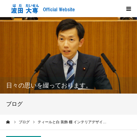
HOME
プロフィール
政策
活動報告
日々の思いを綴っております。
メディア掲載
ブログ
市政だより
ーム
ブログ
ティールと白 装飾 棚 インテリアデザイ…
応援する