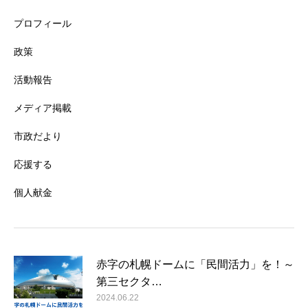
プロフィール
政策
活動報告
メディア掲載
市政だより
応援する
個人献金
赤字の札幌ドームに「民間活力」を！～
第三セクタ…
2024.06.22