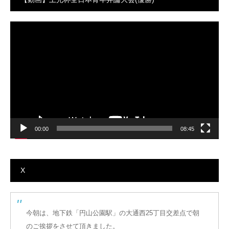
動
画
プ
レ
ー
ヤ
ー
00:00
08:45
X
今朝は、地下鉄「円山公園駅」の大通西25丁目交差点で朝
のご挨拶をさせて頂きました。