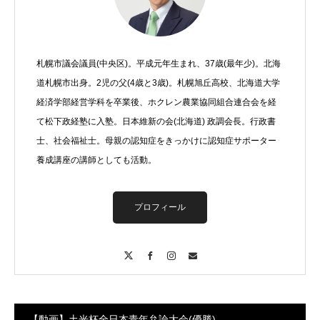
札幌市議会議員(中央区)。平成元年生まれ、37歳(最年少)。北海
道札幌市出身。2児の父(4歳と3歳)。札幌旭丘高校、北海道大学
経済学部経営学科を卒業後、ホクレン農業協同組合連合会を経
て松下政経塾に入塾。日本維新の会(北海道) 政調会長。行政書
士、社会福祉士。母親の認知症をきっかけに認知症サポーター
養成講座の講師としても活動。
プロフィール
X
Facebook
Instagram
Contact
【動画】土光杯全日本青年弁論大会(優勝)