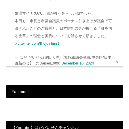
気温マイナス6℃、雪が舞う冬らしい朝でした。
本日も、市長と市議会議員のボーナス引き上げが議会で可
決されたことのご報告と、日本維新の会が掲げる「身を切
る改革」の理念と実践についてお話させて頂きました。…
pic.twitter.com/lHdjoYhmr1
— はだ だいせん(波田大専)【札幌市議会議員/中央区/日本
維新の会】 (@Daisen1989)
December 18, 2024
Facebook
【Youtube】はだだいせんチャンネル