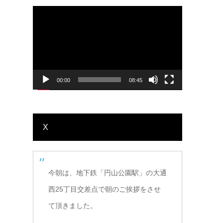
動
(優勝)
画
プ
レ
ー
ヤ
ー
00:00
08:45
X
今朝は、地下鉄「円山公園駅」の大通
西25丁目交差点で朝のご挨拶をさせ
て頂きました。