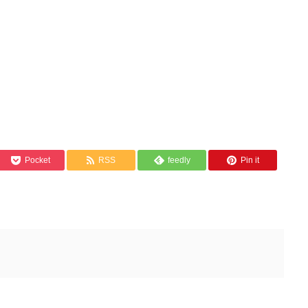
Pocket
RSS
feedly
Pin it