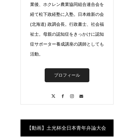
業後、ホクレン農業協同組合連合会を
経て松下政経塾に入塾。日本維新の会
(北海道) 政調会長。行政書士、社会福
祉士。母親の認知症をきっかけに認知
症サポーター養成講座の講師としても
活動。
プロフィール
X
Facebook
Instagram
Contact
【動画】土光杯全日本青年弁論大会