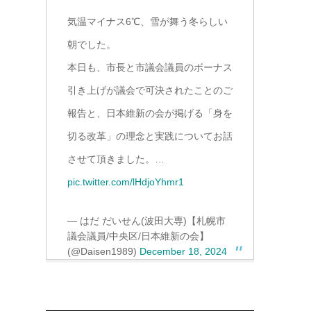
気温マイナス6℃、雪が舞う冬らしい
朝でした。
本日も、市長と市議会議員のボーナス
引き上げが議会で可決されたことのご
報告と、日本維新の会が掲げる「身を
切る改革」の理念と実践についてお話
させて頂きました。…
pic.twitter.com/lHdjoYhmr1
— はだ だいせん(波田大専)【札幌市
議会議員/中央区/日本維新の会】
(@Daisen1989)
December 18, 2024