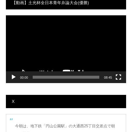
【動画】土光杯全日本青年弁論大会(優勝)
動
画
プ
レ
ー
ヤ
ー
00:00
08:45
X
今朝は、地下鉄「円山公園駅」の大通西25丁目交差点で朝