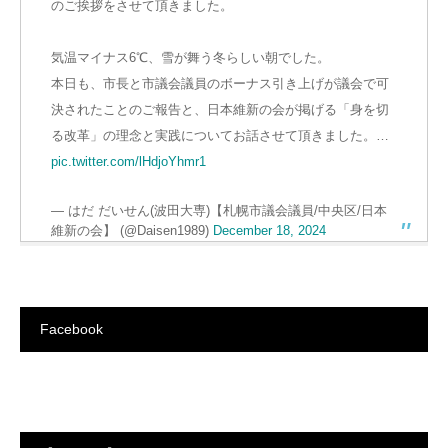
のご挨拶をさせて頂きました。
気温マイナス6℃、雪が舞う冬らしい朝でした。
本日も、市長と市議会議員のボーナス引き上げが議会で可
決されたことのご報告と、日本維新の会が掲げる「身を切
る改革」の理念と実践についてお話させて頂きました。…
pic.twitter.com/lHdjoYhmr1
— はだ だいせん(波田大専)【札幌市議会議員/中央区/日本
維新の会】 (@Daisen1989)
December 18, 2024
Facebook