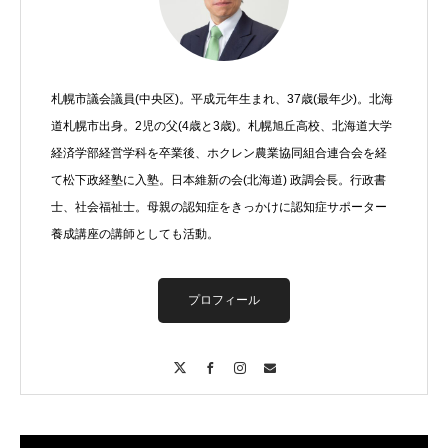
札幌市議会議員(中央区)。平成元年生まれ、37歳(最年少)。北海
道札幌市出身。2児の父(4歳と3歳)。札幌旭丘高校、北海道大学
経済学部経営学科を卒業後、ホクレン農業協同組合連合会を経
て松下政経塾に入塾。日本維新の会(北海道) 政調会長。行政書
士、社会福祉士。母親の認知症をきっかけに認知症サポーター
養成講座の講師としても活動。
プロフィール
X
Facebook
Instagram
Contact