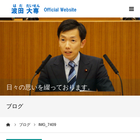
HOME
プロフィール
政策
活動報告
日々の思いを綴っております。
メディア掲載
ブログ
市政だより
ーム
ブログ
IMG_7409
応援する