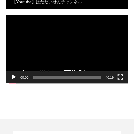
【Youtube】はだだいせんチャンネル
動
画
プ
レ
ー
ヤ
ー
00:00
40:19