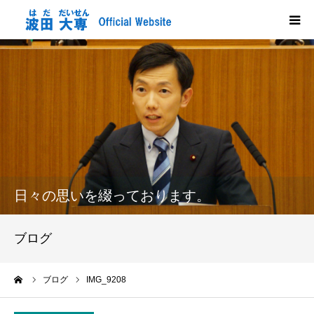
HOME
プロフィール
政策
活動報告
日々の思いを綴っております。
メディア掲載
ブログ
市政だより
ーム
ブログ
IMG_9208
応援する