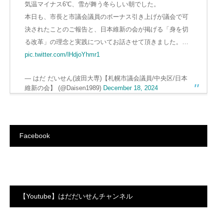
気温マイナス6℃、雪が舞う冬らしい朝でした。
本日も、市長と市議会議員のボーナス引き上げが議会で可
決されたことのご報告と、日本維新の会が掲げる「身を切
る改革」の理念と実践についてお話させて頂きました。…
pic.twitter.com/lHdjoYhmr1
— はだ だいせん(波田大専)【札幌市議会議員/中央区/日本
維新の会】 (@Daisen1989)
December 18, 2024
Facebook
【Youtube】はだだいせんチャンネル