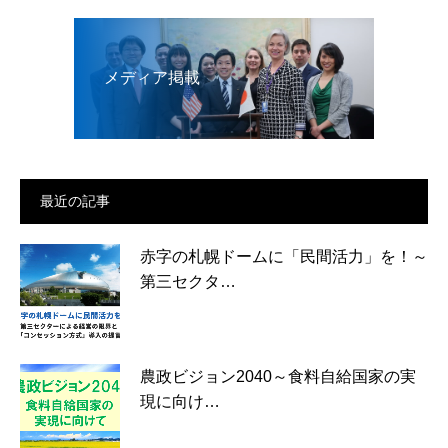
メディア掲載
最近の記事
赤字の札幌ドームに「民間活力」を！～
第三セクタ…
農政ビジョン2040～食料自給国家の実
現に向け…