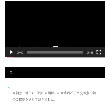
動
画
プ
レ
ー
ヤ
ー
00:00
08:45
X
今朝は、地下鉄「円山公園駅」の大通西25丁目交差点で朝
のご挨拶をさせて頂きました。