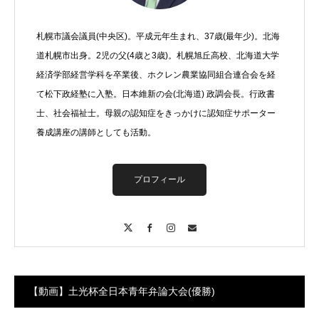
札幌市議会議員(中央区)。平成元年生まれ、37歳(最年少)。北海
道札幌市出身。2児の父(4歳と3歳)。札幌旭丘高校、北海道大学
経済学部経営学科を卒業後、ホクレン農業協同組合連合会を経
て松下政経塾に入塾。日本維新の会(北海道) 政調会長。行政書
士、社会福祉士。母親の認知症をきっかけに認知症サポーター
養成講座の講師としても活動。
プロフィール
X
Facebook
Instagram
Contact
【動画】土光杯全日本青年弁論大会(優勝)