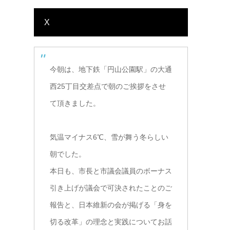
X
今朝は、地下鉄「円山公園駅」の大通
西25丁目交差点で朝のご挨拶をさせ
て頂きました。
気温マイナス6℃、雪が舞う冬らしい
朝でした。
本日も、市長と市議会議員のボーナス
引き上げが議会で可決されたことのご
報告と、日本維新の会が掲げる「身を
切る改革」の理念と実践についてお話