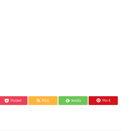
Pocket
RSS
feedly
Pin it