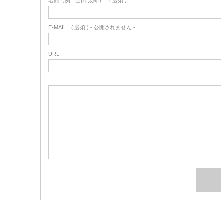
名前（例：山田 太郎）
( 必須 )
E-MAIL
( 必須 ) - 公開されません -
URL