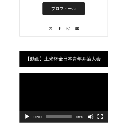
プロフィール
X
Facebook
Instagram
Contact
【動画】土光杯全日本青年弁論大会
動
(優勝)
画
プ
レ
ー
ヤ
ー
00:00
08:45