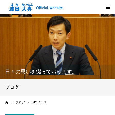
HOME
プロフィール
政策
活動報告
日々の思いを綴っております。
メディア掲載
ブログ
市政だより
ーム
ブログ
IMG_1363
応援する