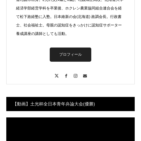
経済学部経営学科を卒業後、ホクレン農業協同組合連合会を経
て松下政経塾に入塾。日本維新の会(北海道) 政調会長。行政書
士、社会福祉士。母親の認知症をきっかけに認知症サポーター
養成講座の講師としても活動。
プロフィール
X
Facebook
Instagram
Contact
【動画】土光杯全日本青年弁論大会(優勝)
動
画
プ
レ
ー
ヤ