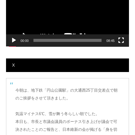
ー
00:00
08:45
X
今朝は、地下鉄「円山公園駅」の大通西25丁目交差点で朝
のご挨拶をさせて頂きました。
気温マイナス6℃、雪が舞う冬らしい朝でした。
本日も、市長と市議会議員のボーナス引き上げが議会で可
決されたことのご報告と、日本維新の会が掲げる「身を切