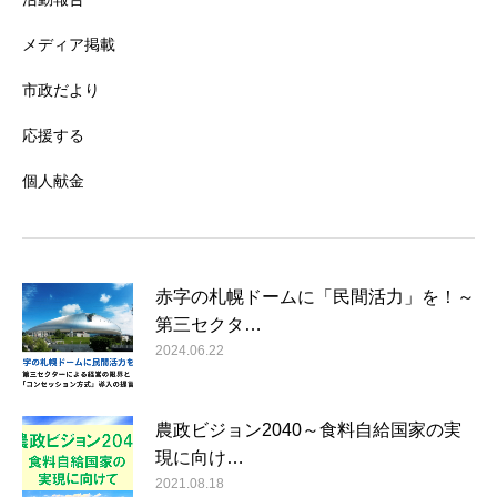
メディア掲載
市政だより
応援する
個人献金
赤字の札幌ドームに「民間活力」を！～
第三セクタ…
2024.06.22
農政ビジョン2040～食料自給国家の実
現に向け…
2021.08.18