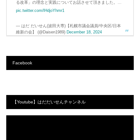
る改革」の理念と実践についてお話させて頂きました。…
pic.twitter.com/lHdjoYhmr1
— はだ だいせん(波田大専)【札幌市議会議員/中央区/日本
維新の会】 (@Daisen1989)
December 18, 2024
Facebook
【Youtube】はだだいせんチャンネル
動
画
プ
レ
ー
ヤ
ー