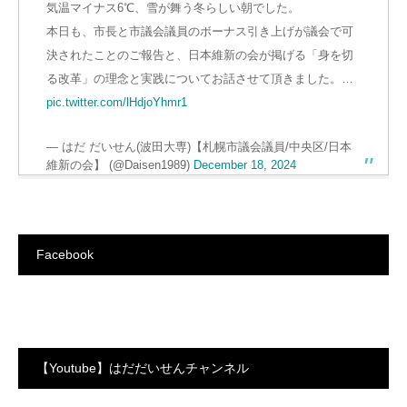
気温マイナス6℃、雪が舞う冬らしい朝でした。
本日も、市長と市議会議員のボーナス引き上げが議会で可
決されたことのご報告と、日本維新の会が掲げる「身を切
る改革」の理念と実践についてお話させて頂きました。…
pic.twitter.com/lHdjoYhmr1
— はだ だいせん(波田大専)【札幌市議会議員/中央区/日本
維新の会】 (@Daisen1989)
December 18, 2024
Facebook
【Youtube】はだだいせんチャンネル