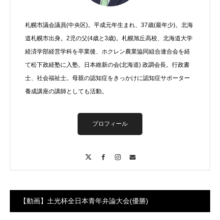
札幌市議会議員(中央区)。平成元年生まれ、37歳(最年少)。北海
道札幌市出身。2児の父(4歳と3歳)。札幌旭丘高校、北海道大学
経済学部経営学科を卒業後、ホクレン農業協同組合連合会を経
て松下政経塾に入塾。日本維新の会(北海道) 政調会長。行政書
士、社会福祉士。母親の認知症をきっかけに認知症サポーター
養成講座の講師としても活動。
プロフィール
X
Facebook
Instagram
Contact
【動画】土光杯全日本青年弁論大会(優勝)