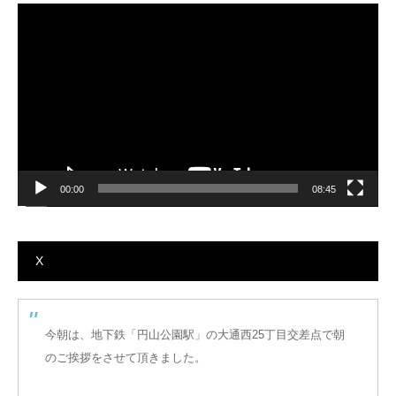
動
画
プ
レ
ー
ヤ
ー
00:00
08:45
X
今朝は、地下鉄「円山公園駅」の大通西25丁目交差点で朝
のご挨拶をさせて頂きました。