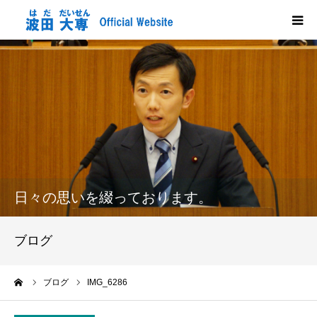
HOME
プロフィール
政策
活動報告
日々の思いを綴っております。
メディア掲載
ブログ
市政だより
ーム
ブログ
IMG_6286
応援する