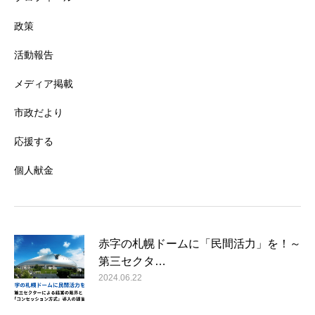
政策
活動報告
メディア掲載
市政だより
応援する
個人献金
赤字の札幌ドームに「民間活力」を！～
第三セクタ…
2024.06.22