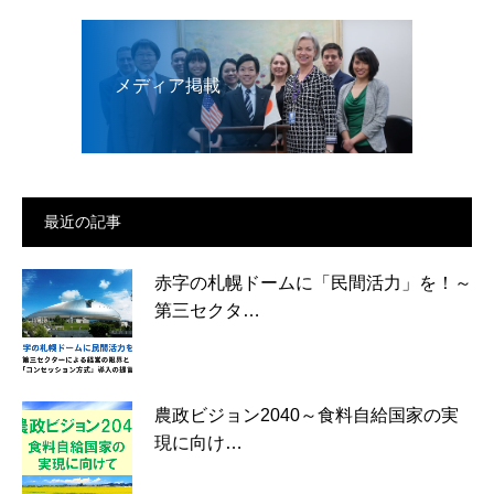
メディア掲載
最近の記事
赤字の札幌ドームに「民間活力」を！～
第三セクタ…
農政ビジョン2040～食料自給国家の実
現に向け…