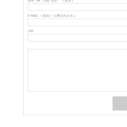
名前（例：山田 太郎）
( 必須 )
E-MAIL
( 必須 ) - 公開されません -
URL