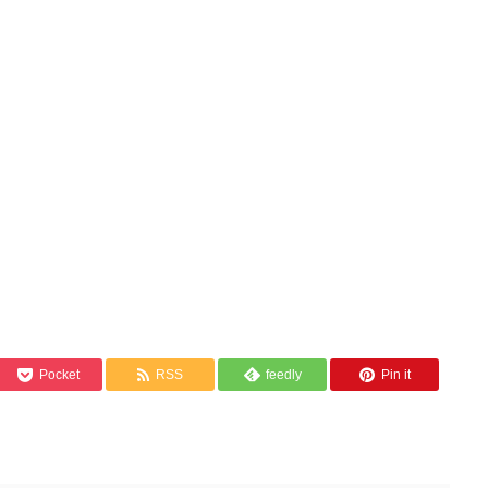
Pocket
RSS
feedly
Pin it