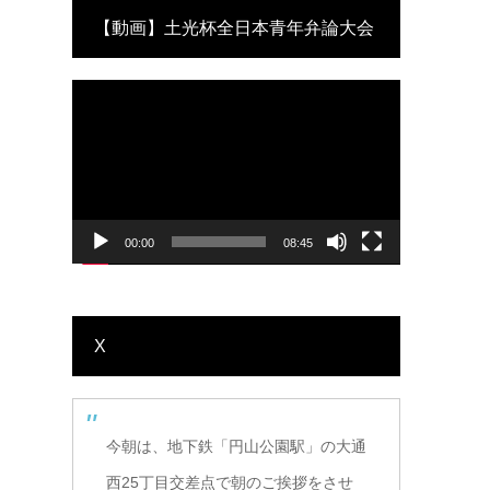
【動画】土光杯全日本青年弁論大会
動
(優勝)
画
プ
レ
ー
ヤ
ー
00:00
08:45
X
今朝は、地下鉄「円山公園駅」の大通
西25丁目交差点で朝のご挨拶をさせ