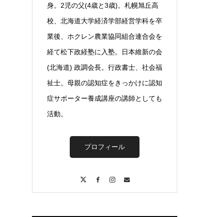
身。2児の父(4歳と3歳)。札幌旭丘高
校、北海道大学経済学部経営学科を卒
業後、ホクレン農業協同組合連合会を
経て松下政経塾に入塾。日本維新の会
(北海道) 政調会長。行政書士、社会福
祉士。母親の認知症をきっかけに認知
症サポーター養成講座の講師としても
活動。
プロフィール
X
Facebook
Instagram
Contact