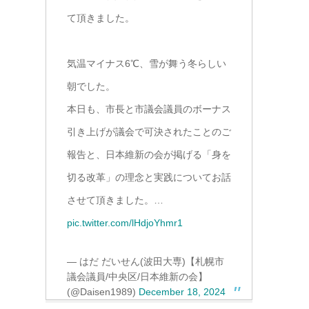
て頂きました。
気温マイナス6℃、雪が舞う冬らしい
朝でした。
本日も、市長と市議会議員のボーナス
引き上げが議会で可決されたことのご
報告と、日本維新の会が掲げる「身を
切る改革」の理念と実践についてお話
させて頂きました。…
pic.twitter.com/lHdjoYhmr1
— はだ だいせん(波田大専)【札幌市
議会議員/中央区/日本維新の会】
(@Daisen1989)
December 18, 2024