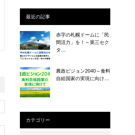
最近の記事
赤字の札幌ドームに「民
間活力」を！～第三セク
タ…
農政ビジョン2040～食料
自給国家の実現に向け…
カテゴリー