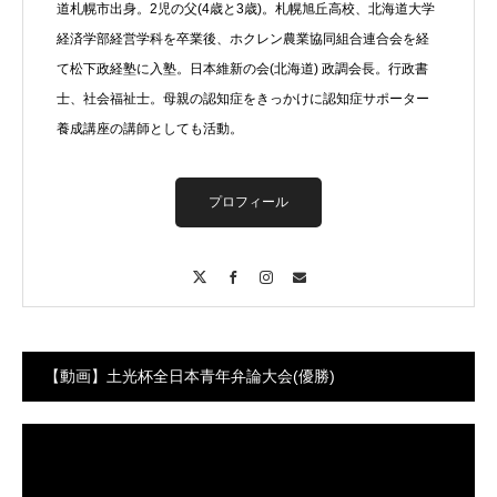
道札幌市出身。2児の父(4歳と3歳)。札幌旭丘高校、北海道大学
経済学部経営学科を卒業後、ホクレン農業協同組合連合会を経
て松下政経塾に入塾。日本維新の会(北海道) 政調会長。行政書
士、社会福祉士。母親の認知症をきっかけに認知症サポーター
養成講座の講師としても活動。
プロフィール
X
Facebook
Instagram
Contact
【動画】土光杯全日本青年弁論大会(優勝)
動
画
プ
レ
ー
ヤ