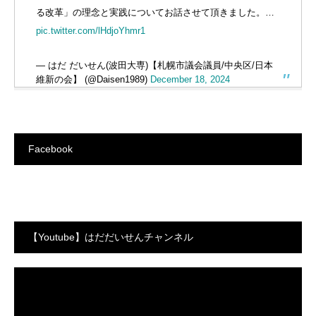
る改革」の理念と実践についてお話させて頂きました。…
pic.twitter.com/lHdjoYhmr1
— はだ だいせん(波田大専)【札幌市議会議員/中央区/日本
維新の会】 (@Daisen1989)
December 18, 2024
Facebook
【Youtube】はだだいせんチャンネル
動
画
プ
レ
ー
ヤ