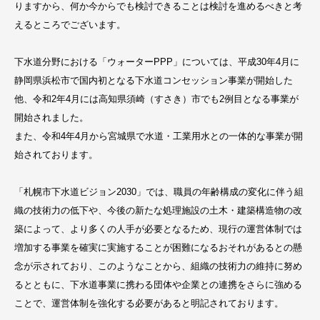
りますから、何か今からでも検討できることは検討を進めるべきと考
えるところでございます。
下水道分野における「ウォーターPPP」については、平成30年4月に
静岡県浜松市で国内初となる下水道コンセッション事業が開始した
他、令和2年4月には高知県須崎（すさき）市でも2例目となる事業が
開始されました。
また、令和4年4月から宮城県で水道・工業用水との一体的な事業が開
始されております。
「札幌市下水道ビジョン2030」では、職員の年齢構成の変化に伴う組
織の技術力の低下や、今後の新たな処理施設の土木・建築構造物の改
築によって、より多くの人手が必要となるため、現行の運営体制では
増加する事業を確実に実施することが困難になるおそれがあるとの懸
念が示されており、このようなことから、組織の技術力の維持に努め
るとともに、下水道事業に携わる団体や企業との連携をさらに強める
ことで、運営体制を強化する必要があると明記されております。