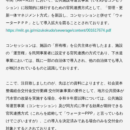
年間（R4～R13）において、公共施設等運営事業（いわゆるコンセッ
ション）に段階的に移行するための官民連携方式として、「管理・更
新一体マネジメント方式」を新設し、コンセッションと併せて「ウォ
ーターＰＰＰ」として導入拡大を図ることとされております。
https://mlit.go.jp/mizukokudo/sewerage/content/001617674.pdf
コンセッションは、施設の「所有権」を公共主体が有したまま、施設
の「運営権」を民間事業者に設定する官民連携の方式であり、下水道
事業においては、既に一部の自治体で導入され、他の自治体でも導入
が検討されているものと認識しております。
ここで、注目致しましたのが、先ほどの資料によりますと、社会資本
整備総合交付金交付要綱 交付対象事業の要件として、地方公共団体が
汚水管の改築を実施する場合、令和９年度以降については、公共施設
等運営事業（コンセッション）及び同方式に準ずる効果が期待できる
官民連携方式（これらを総称して「ウォーターPPP」と言っているわ
けでございますが）、この導入を決定済みである場合のみを交付金の
対象とするとされております。