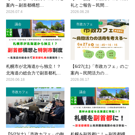
案内～副首都構想…
礼とご報告～民間…
2026.07.4
2026.06.28
議会
市政カフェ
札幌市が北海道から独立！？
【6/27(土)「市政カフェ」のご
北海道の総合力で副首都札…
案内～民間活力の…
2026.06.18
2026.06.17
市政カフェ
議会
【5/23(土)「市政カフェ」の御
札幌を副首都に！～副首都構