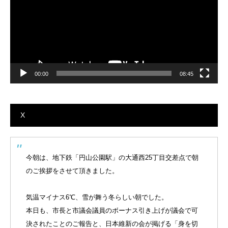
ー
00:00
08:45
X
今朝は、地下鉄「円山公園駅」の大通西25丁目交差点で朝
のご挨拶をさせて頂きました。
気温マイナス6℃、雪が舞う冬らしい朝でした。
本日も、市長と市議会議員のボーナス引き上げが議会で可
決されたことのご報告と、日本維新の会が掲げる「身を切