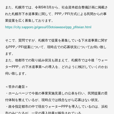
また、札幌市では、令和5年3月から、社会資本総合整備計画に掲載さ
れた札幌市下水道事業に関して、PPP／PFI方式による民間からの事
業提案を広く募集しております。
https://city.sapporo.jp/gesui/03otoiawase/ppp_pfiteian.html
そこで、質問ですが、札幌市で提案を募集している下水道事業に関す
るPPP／PFI提案について、現時点での応募状況についてお伺い致し
ます。
また、他都市での取り組み状況も踏まえて、札幌市では今後「ウォー
ターPPP」の下水道事業への導入を、どのように検討していくのかお
伺い致します。
＜答弁の趣旨＞
・ホームページで今後の事業実施見通しの公表を行い、民間提案の受
付体制を整えているが、現時点では残念ながら応募はない状況。
・政令指定都市の中で現在ウォーターPPPを導入しているのは、浜松
市のみになるが、一定の導入効果が報告されている。