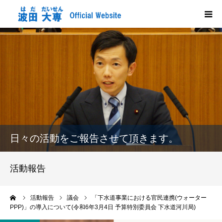
HOME
プロフィール
政策
活動報告
日々の活動をご報告させて頂きます。
メディア掲載
活動報告
市政だより
ーム
活動報告
議会
「下水道事業における官民連携(ウォーター
PPP)」の導入について(令和6年3月4日 予算特別委員会 下水道河川局)
応援する