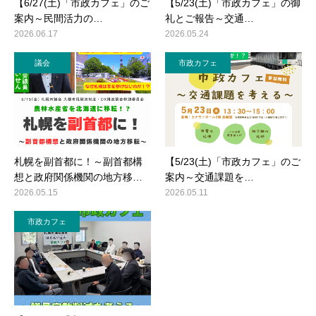
【6/27(土)「市政カフェ」のご
【5/23(土)「市政カフェ」の御
案内～民間活力の…
礼とご報告～交通…
2026.06.17
2026.05.24
議会
市政カフェ
札幌を副首都に！～副首都構
【5/23(土)「市政カフェ」のご
想と政府関係機関の地方移…
案内～交通課題を…
2026.05.15
2026.05.11
市政カフェ