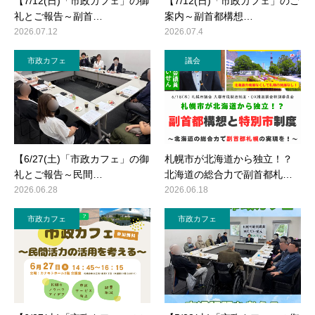
【7/12(日)「市政カフェ」の御
【7/12(日)「市政カフェ」のご
礼とご報告～副首…
案内～副首都構想…
2026.07.12
2026.07.4
市政カフェ
議会
【6/27(土)「市政カフェ」の御
札幌市が北海道から独立！？
礼とご報告～民間…
北海道の総合力で副首都札…
2026.06.28
2026.06.18
市政カフェ
市政カフェ