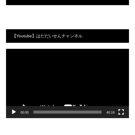
【Youtube】はだだいせんチャンネル
動
画
プ
レ
ー
ヤ
ー
00:00
40:19