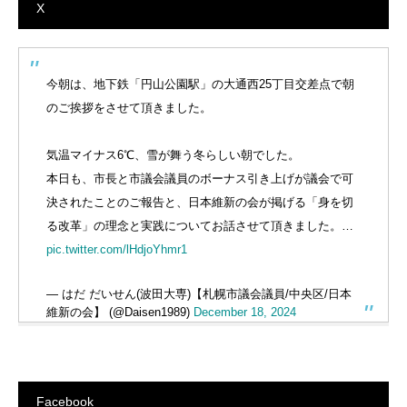
X
今朝は、地下鉄「円山公園駅」の大通西25丁目交差点で朝
のご挨拶をさせて頂きました。
気温マイナス6℃、雪が舞う冬らしい朝でした。
本日も、市長と市議会議員のボーナス引き上げが議会で可
決されたことのご報告と、日本維新の会が掲げる「身を切
る改革」の理念と実践についてお話させて頂きました。…
pic.twitter.com/lHdjoYhmr1
— はだ だいせん(波田大専)【札幌市議会議員/中央区/日本
維新の会】 (@Daisen1989)
December 18, 2024
Facebook