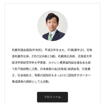
札幌市議会議員(中央区)。平成元年生まれ、37歳(最年少)。北海
道札幌市出身。2児の父(4歳と3歳)。札幌旭丘高校、北海道大学
経済学部経営学科を卒業後、ホクレン農業協同組合連合会を経
て松下政経塾に入塾。日本維新の会(北海道) 政調会長。行政書
士、社会福祉士。母親の認知症をきっかけに認知症サポーター
養成講座の講師としても活動。
プロフィール