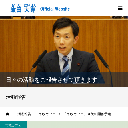
HOME
プロフィール
政策
活動報告
日々の活動をご報告させて頂きます。
メディア掲載
活動報告
市政だより
ーム
活動報告
市政カフェ
「市政カフェ」今後の開催予定
応援する
市政カフェ