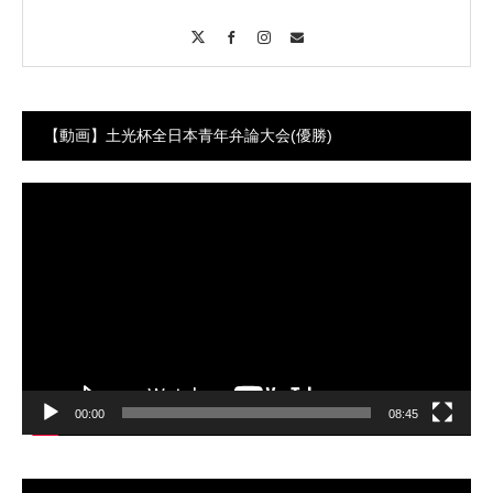
X
Facebook
Instagram
Contact
【動画】土光杯全日本青年弁論大会(優勝)
動
画
プ
レ
ー
ヤ
ー
00:00
08:45