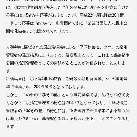
は、指定管理者制度を導入した当初の平成18年度からの指定に向けた
公募には、5者から応募がありましたが、平成22年度以降は20年間、
一貫して応募は1者のみで、出資団体である「公益財団法人札幌市公
園緑化協会」が指定されております。
令和4年に開催された選定委員会による「平岡樹芸センター」の指定
管理者の選定結果によりますと、選定理由として「これまで当該都市
公園の指定管理者としての実績があることが評価された」とありま
す。
評価結果は、①平等利用の確保、②施設の効用発揮等、5つの選定基
準で構成され、200点満点となっております。
しかし、この中の「⑤その他」という選定基準では、配点が25点であ
りながら、現指定管理者の得点は29.99点となっており、「※現指定
管理者の『⑤その他』の得点には、管理運営の評価結果による加点又
は減点を含むため、基礎配点を超える場合がある。」とのことであり
ます。