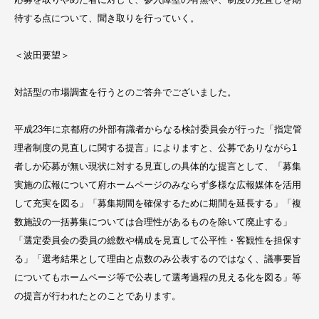
待する点について、聞き取りを行っていく。
＜波田要望＞
対話型の市場調査を行うとのご答弁でございました。
平成23年に京都府の外部有識者からなる検討委員会が行った「指定管
理者制度の見直しに関する提言」によりますと、公募でありながら1
者しか応募が無い現状に対する見直しの具体的な提言として、「募集
実施の広報について府ホームページのみならず多様な広報媒体を活用
して充実を図る」「募集期間を確保するために期間を延長する」「複
数施設の一括募集については合理性があるものを除いて廃止する」
「選定委員会の委員の総数や構成を見直して公平性・客観性を担保す
る」「選考結果として理由と点数のみ公表するのではなく、議事要旨
についてもホームページ等で公表して選考過程の見える化を図る」等
の提言が行われたとのことであります。