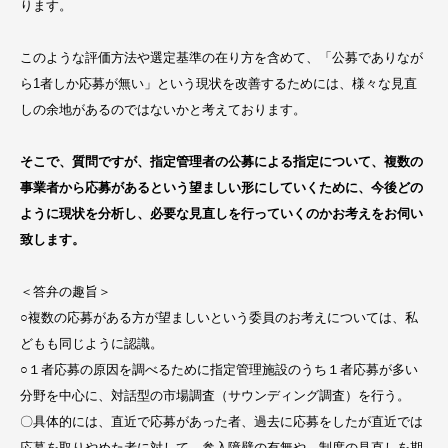
ります。
このような評価方法や選定基準の在り方を含めて、「公募でありなが
ら1者しか応募が無い」という現状を改善するためには、様々な見直
しの余地があるのではないかと考えております。
そこで、質問ですが、指定管理者の公募による指定について、複数の
事業者から応募があるという望ましい形にしていくために、今後どの
ように現状を分析し、必要な見直しを行っていくのかお考えをお伺い
致します。
＜答弁の趣旨＞
○複数の応募がある方が望ましいという委員のお考えについては、私
どもも同じように認識。
○１者応募の原因を調べるために指定管理施設のうち１者応募が多い
分野を中心に、対話型の市場調査（サウンディング調査）を行う。
〇具体的には、直近で応募があった者、過去に応募をしたが直近では
応募を取りやめた者に対して、参入障壁の有無や、制度の見直しを期