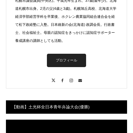
札幌市議会議員(中央区)。平成元年生まれ、37歳(最年少)。北海
道札幌市出身。2児の父(4歳と3歳)。札幌旭丘高校、北海道大学
経済学部経営学科を卒業後、ホクレン農業協同組合連合会を経
て松下政経塾に入塾。日本維新の会(北海道) 政調会長。行政書
士、社会福祉士。母親の認知症をきっかけに認知症サポーター
養成講座の講師としても活動。
プロフィール
X
Facebook
Instagram
Contact
【動画】土光杯全日本青年弁論大会(優勝)
動
画
プ
レ