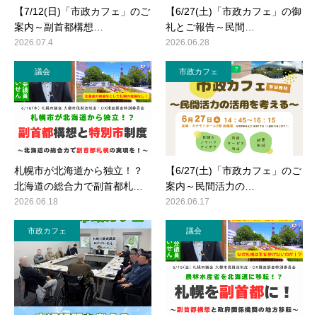
【7/12(日)「市政カフェ」のご
【6/27(土)「市政カフェ」の御
案内～副首都構想…
礼とご報告～民間…
2026.07.4
2026.06.28
議会
市政カフェ
札幌市が北海道から独立！？
【6/27(土)「市政カフェ」のご
北海道の総合力で副首都札…
案内～民間活力の…
2026.06.18
2026.06.17
市政カフェ
議会