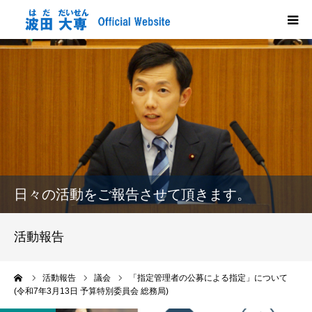
HOME
プロフィール
政策
活動報告
日々の活動をご報告させて頂きます。
メディア掲載
活動報告
市政だより
ーム
活動報告
議会
「指定管理者の公募による指定」について
(令和7年3月13日 予算特別委員会 総務局)
応援する