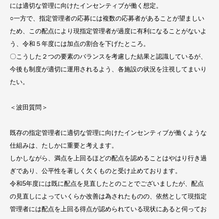
には適切な管理に向けたインセンティブが働く想定。
○一方で、指定管理者の応募には複数の応募者があることが望ましい
ため、この配点により現指定管理者が過度に有利になることがないよ
う、令和５年度には加点の割合を下げたところ。
〇こうした２つの要素のバランスを考慮した結果と認識しているが、
今後も制度が適切に運用されるよう、各施設の状況を注視してまいり
たい。
＜波田質問＞
既存の指定管理者に適切な管理に向けたインセンティブが働くような
仕組みは、たしかに重要と考えます。
しかしながら、満点を上回るほどの配点を認めることはやはり行き過
ぎであり、公平性を著しく欠くものと受け止めております。
令和5年度には既に配点を見直したとのことでございましたが、配点
の見直しによっていくらか改善は為されたものの、依然として現指定
管理者には配点を上回る得点が認められている現状にあると伺ってお