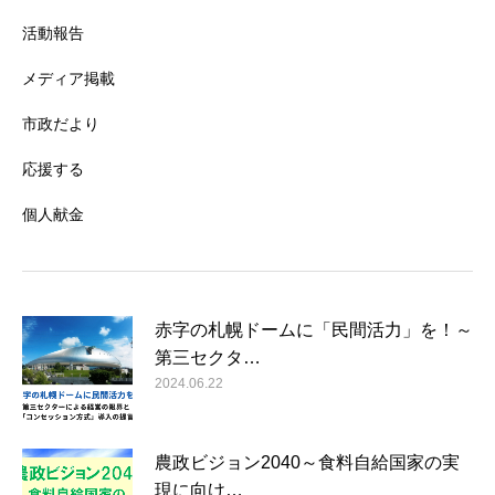
活動報告
メディア掲載
市政だより
応援する
個人献金
赤字の札幌ドームに「民間活力」を！～
第三セクタ…
2024.06.22
農政ビジョン2040～食料自給国家の実
現に向け…