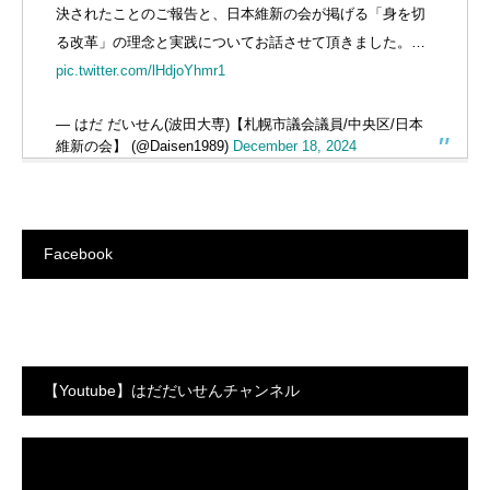
決されたことのご報告と、日本維新の会が掲げる「身を切
る改革」の理念と実践についてお話させて頂きました。…
pic.twitter.com/lHdjoYhmr1
— はだ だいせん(波田大専)【札幌市議会議員/中央区/日本
維新の会】 (@Daisen1989)
December 18, 2024
Facebook
【Youtube】はだだいせんチャンネル
動
画
プ
レ