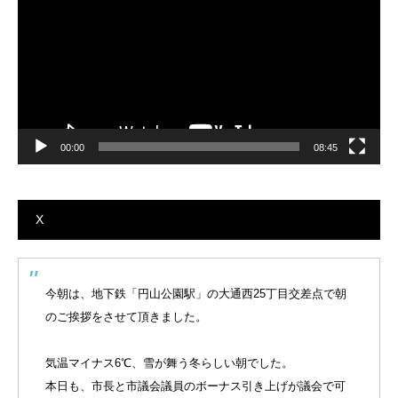
ー
ヤ
ー
00:00
08:45
X
今朝は、地下鉄「円山公園駅」の大通西25丁目交差点で朝
のご挨拶をさせて頂きました。
気温マイナス6℃、雪が舞う冬らしい朝でした。
本日も、市長と市議会議員のボーナス引き上げが議会で可