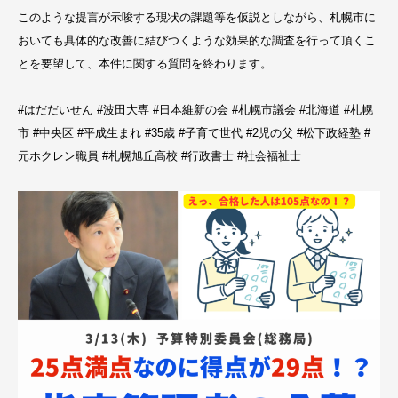
このような提言が示唆する現状の課題等を仮説としながら、札幌市に
おいても具体的な改善に結びつくような効果的な調査を行って頂くこ
とを要望して、本件に関する質問を終わります。
#はだだいせん #波田大専 #日本維新の会 #札幌市議会 #北海道 #札幌
市 #中央区 #平成生まれ #35歳 #子育て世代 #2児の父 #松下政経塾 #
元ホクレン職員 #札幌旭丘高校 #行政書士 #社会福祉士