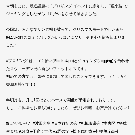
今朝もまた、最近話題の #プロギング イベントに参加し、#狸小路 で
ジョギングをしながらゴミ拾いをさせて頂きました。
今回は、みんなでサンタ帽を被って、クリスマスモードでした🎄✨
約2.5kg程のゴミでバッグがいっぱいになり、身も心も街も清まりま
した！
#プロギング は、ゴミ拾い(PlockaUpp)とジョギング(Jogging)を合わせ
たスウェーデン発の新しいフィットネスです。
初めての方でも、気軽に参加して楽しむことができます。（もちろん
参加無料です！）
年明けも、月に1回ほどのペースで開催が予定されております。
もし、ご興味をお持ち頂けましたら、ぜひお気軽にお声掛けください❗️
#はだだいせん #波田大専 #日本維新の会 #札幌市議会 #中央区 #平成
生まれ #34歳 #子育て世代 #2児の父 #松下政経塾 #札幌旭丘高校