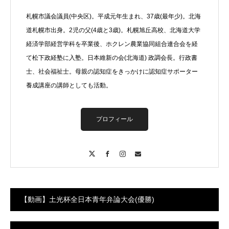
札幌市議会議員(中央区)。平成元年生まれ、37歳(最年少)。北海
道札幌市出身。2児の父(4歳と3歳)。札幌旭丘高校、北海道大学
経済学部経営学科を卒業後、ホクレン農業協同組合連合会を経
て松下政経塾に入塾。日本維新の会(北海道) 政調会長。行政書
士、社会福祉士。母親の認知症をきっかけに認知症サポーター
養成講座の講師としても活動。
プロフィール
X
Facebook
Instagram
Contact
【動画】土光杯全日本青年弁論大会(優勝)
動