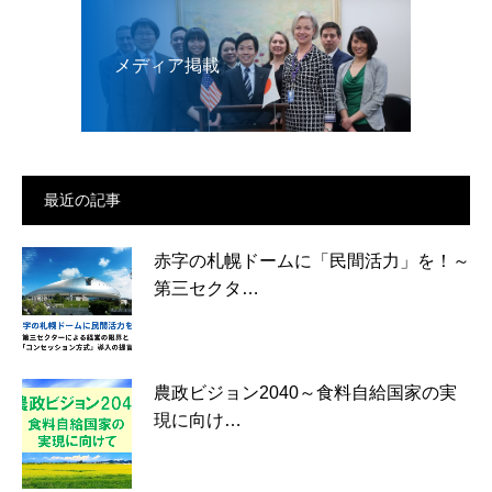
メディア掲載
最近の記事
赤字の札幌ドームに「民間活力」を！～
第三セクタ…
農政ビジョン2040～食料自給国家の実
現に向け…