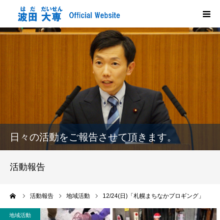
HOME
プロフィール
政策
活動報告
日々の活動をご報告させて頂きます。
メディア掲載
活動報告
市政だより
ーム
活動報告
地域活動
12/24(日)「札幌まちなかプロギング」
応援する
地域活動