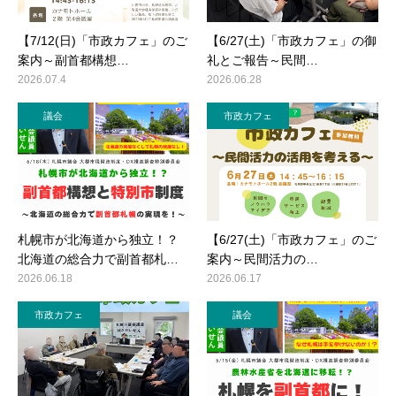
【7/12(日)「市政カフェ」のご
【6/27(土)「市政カフェ」の御
案内～副首都構想…
礼とご報告～民間…
2026.07.4
2026.06.28
議会
市政カフェ
札幌市が北海道から独立！？
【6/27(土)「市政カフェ」のご
北海道の総合力で副首都札…
案内～民間活力の…
2026.06.18
2026.06.17
市政カフェ
議会