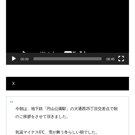
画
プ
レ
ー
ヤ
ー
00:00
08:45
X
今朝は、地下鉄「円山公園駅」の大通西25丁目交差点で朝
のご挨拶をさせて頂きました。
気温マイナス6℃、雪が舞う冬らしい朝でした。