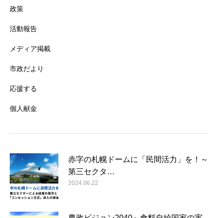
政策
活動報告
メディア掲載
市政だより
応援する
個人献金
赤字の札幌ドームに「民間活力」を！～
第三セクタ…
2024.06.22
農政ビジョン2040～食料自給国家の実